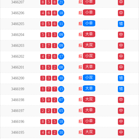
小单
3466207
8
5
8
21
殺
中
小单
3466206
4
6
8
18
殺
中
小单
3466205
0
5
6
11
殺
错
大单
3466204
5
1
3
09
殺
中
大双
3466203
1
7
1
09
殺
中
小双
3466202
4
7
6
17
殺
中
大单
3466201
1
5
2
08
殺
中
小双
3466200
3
3
4
10
殺
错
大单
3466199
1
7
7
15
殺
错
大双
3466198
5
0
2
07
殺
中
大单
3466197
2
2
1
05
殺
中
小单
3466196
8
5
5
18
殺
中
大双
3466195
4
4
2
10
殺
中