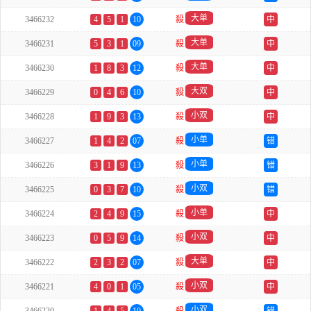
大单
3466232
4
5
1
10
殺
中
大单
3466231
5
3
1
09
殺
中
大单
3466230
1
8
3
12
殺
中
大双
3466229
0
4
6
10
殺
中
小双
3466228
1
9
3
13
殺
中
小单
3466227
1
4
2
07
殺
错
小单
3466226
3
1
9
13
殺
错
小双
3466225
0
3
7
10
殺
错
小单
3466224
2
4
9
15
殺
中
小双
3466223
0
5
9
14
殺
中
大单
3466222
2
3
2
07
殺
中
小双
3466221
4
0
1
05
殺
中
小双