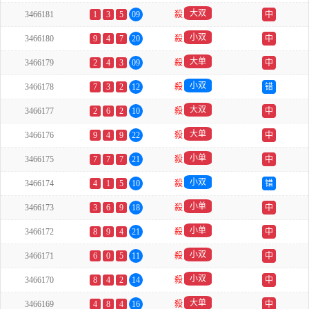
大双
3466181
1
3
5
09
殺
中
小双
3466180
9
4
7
20
殺
中
大单
3466179
2
4
3
09
殺
中
小双
3466178
7
3
2
12
殺
错
大双
3466177
2
6
2
10
殺
中
大单
3466176
9
4
9
22
殺
中
小单
3466175
7
7
7
21
殺
中
小双
3466174
4
1
5
10
殺
错
小单
3466173
3
6
9
18
殺
中
小单
3466172
8
9
4
21
殺
中
小双
3466171
6
0
5
11
殺
中
小双
3466170
8
4
2
14
殺
中
大单
3466169
4
8
4
16
殺
中