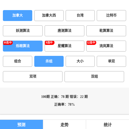
加拿大
加拿大西
台湾
比特币
妖测算法
唐测算法
乾算算法
烁眼算法
星耀算法
流岚算法
组合
杀组
大小
单双
双项
双组
100期 正确：78 期 错误：22 期
正确率：78%
预测
走势
统计