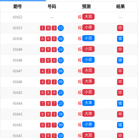
期号
号码
预测
结果
大双
61652
---
殺
---
小单
61651
1
8
3
12
殺
中
小双
61650
6
0
0
06
殺
错
小双
61649
9
9
6
24
殺
中
小双
61648
2
0
0
02
殺
错
大双
61647
4
2
2
08
殺
中
大单
61646
4
3
2
09
殺
中
小双
61645
6
8
9
23
殺
中
大单
61644
7
9
7
23
殺
错
大单
61643
6
9
3
18
殺
中
小单
61642
0
2
7
09
殺
错
大双
61641
5
9
5
19
殺
中