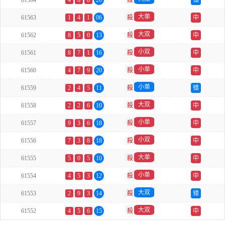
61564
4
8
8
20
殺
错
大单
61563
1
4
1
06
殺
中
大双
61562
8
5
0
13
殺
中
小双
61561
8
7
1
16
殺
中
小单
61560
4
7
9
20
殺
中
小单
61559
2
4
5
11
殺
错
大双
61558
2
2
6
10
殺
中
小单
61557
9
3
6
18
殺
中
小双
61556
7
3
8
18
殺
中
大单
61555
5
0
5
10
殺
中
小单
61554
4
5
3
12
殺
中
大双
61553
2
9
3
14
殺
错
大双
61552
4
5
6
15
殺
中