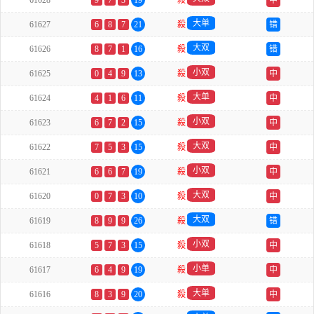
61628
9
7
3
19
殺
中
大单
61627
6
8
7
21
殺
错
大双
61626
8
7
1
16
殺
错
小双
61625
0
4
9
13
殺
中
大单
61624
4
1
6
11
殺
中
小双
61623
6
7
2
15
殺
中
大双
61622
7
5
3
15
殺
中
小双
61621
6
6
7
19
殺
中
大双
61620
0
7
3
10
殺
中
大双
61619
8
9
9
26
殺
错
小双
61618
5
7
3
15
殺
中
小单
61617
6
4
9
19
殺
中
大单
61616
8
3
9
20
殺
中