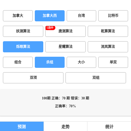
加拿大
加拿大西
台湾
比特币
妖测算法
唐测算法
乾算算法
烁眼算法
星耀算法
流岚算法
组合
杀组
大小
单双
双项
双组
100期 正确：70 期 错误：30 期
正确率：70%
预测
走势
统计