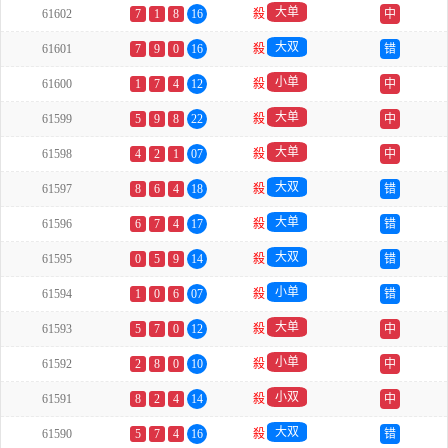
大单
61602
7
1
8
16
殺
中
大双
61601
7
9
0
16
殺
错
小单
61600
1
7
4
12
殺
中
大单
61599
5
9
8
22
殺
中
大单
61598
4
2
1
07
殺
中
大双
61597
8
6
4
18
殺
错
大单
61596
6
7
4
17
殺
错
大双
61595
0
5
9
14
殺
错
小单
61594
1
0
6
07
殺
错
大单
61593
5
7
0
12
殺
中
小单
61592
2
8
0
10
殺
中
小双
61591
8
2
4
14
殺
中
大双
61590
5
7
4
16
殺
错