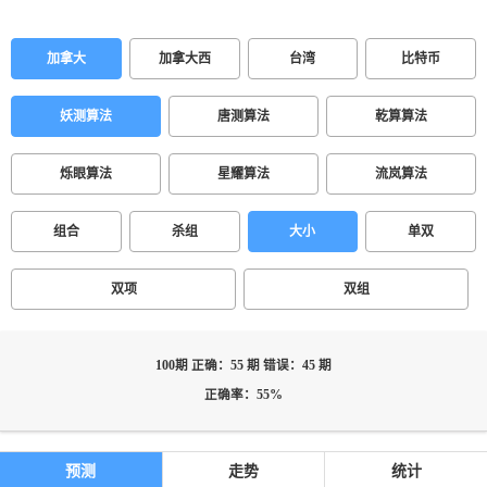
加拿大
加拿大西
台湾
比特币
妖测算法
唐测算法
乾算算法
烁眼算法
星耀算法
流岚算法
组合
杀组
大小
单双
双项
双组
100期 正确：55 期 错误：45 期
正确率：55%
预测
走势
统计