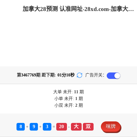
加拿大28预测 认准网址-28xd.com-加拿大28-加拿大开奖,预测网,28预测,28分析,28结果,加拿大28开奖预测,加拿大28开奖预知
第
3467769
期 距下期:
01
分
10
秒
广告开关：
大单
未开:
11
期
小单
未开:
1
期
小双
未开:
2
期
8
9
3
20
大
双
咪牌
+
+
=
-