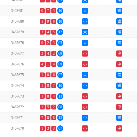
3467682
2
1
2
05
大
错
3467681
0
7
3
10
大
错
3467680
1
9
8
18
小
错
3467679
3
4
5
12
大
错
3467678
0
2
3
05
大
错
3467677
3
4
2
09
小
中
3467676
4
1
4
09
小
中
3467675
1
0
6
07
大
错
3467674
1
8
7
16
小
错
3467673
1
8
4
13
小
中
3467672
1
5
2
08
小
中
3467671
7
0
8
15
小
错
3467670
1
3
3
07
小
中