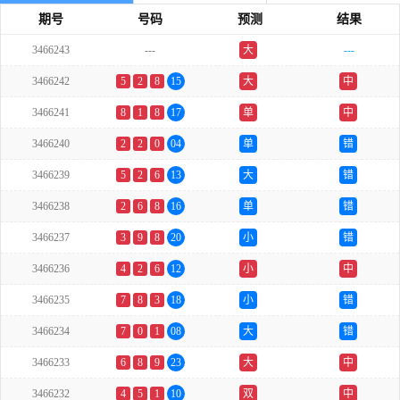
期号
号码
预测
结果
3466243
---
大
---
3466242
5
2
8
15
大
中
3466241
8
1
8
17
单
中
3466240
2
2
0
04
单
错
3466239
5
2
6
13
大
错
3466238
2
6
8
16
单
错
3466237
3
9
8
20
小
错
3466236
4
2
6
12
小
中
3466235
7
8
3
18
小
错
3466234
7
0
1
08
大
错
3466233
6
8
9
23
大
中
3466232
4
5
1
10
双
中