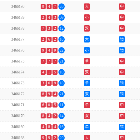
3466180
9
4
7
20
大
中
3466179
2
4
3
09
小
中
3466178
7
3
2
12
双
中
3466177
2
6
2
10
大
错
3466176
9
4
9
22
小
错
3466175
7
7
7
21
单
中
3466174
4
1
5
10
双
中
3466173
3
6
9
18
单
错
3466172
8
9
4
21
双
错
3466171
6
0
5
11
单
中
3466170
8
4
2
14
双
中
3466169
4
8
4
16
单
错
3466168
9
9
2
20
大
中