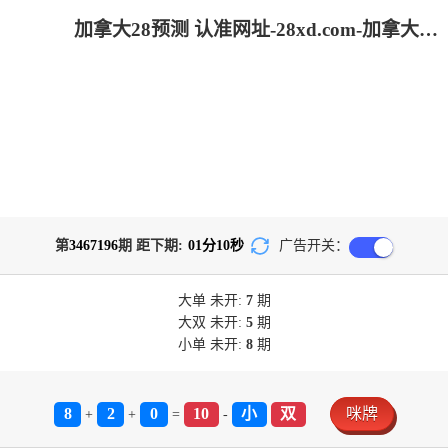
加拿大28预测 认准网址-28xd.com-加拿大28-加拿大开奖,预测网,28预测,28分析,28结果,加拿大28开奖预测,加拿大28开奖预知
第
3467196
期 距下期:
01
分
10
秒
广告开关：
大单
未开:
7
期
大双
未开:
5
期
小单
未开:
8
期
8
2
0
10
小
双
咪牌
+
+
=
-