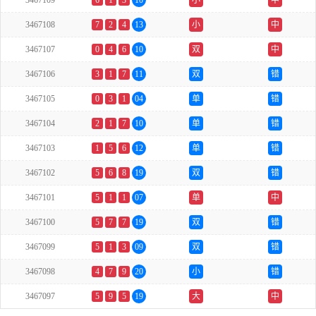
3467109
6
1
3
10
小
中
3467108
7
2
4
13
小
中
3467107
0
4
6
10
双
中
3467106
3
1
7
11
双
错
3467105
0
3
1
04
单
错
3467104
2
1
7
10
单
错
3467103
1
5
6
12
单
错
3467102
5
6
8
19
双
错
3467101
5
1
1
07
单
中
3467100
5
7
7
19
双
错
3467099
5
1
3
09
双
错
3467098
4
7
9
20
小
错
3467097
5
9
5
19
大
中