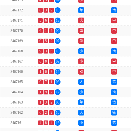
3467173
4
3
0
07
小
中
3467172
6
3
9
18
单
错
3467171
5
6
7
18
大
中
3467170
6
1
2
09
单
中
3467169
0
5
2
07
单
中
3467168
9
3
6
18
小
错
3467167
6
0
3
09
小
中
3467166
1
6
7
14
双
中
3467165
0
7
1
08
大
错
3467164
1
9
7
17
小
错
3467163
1
3
2
06
单
错
3467162
6
2
2
10
大
错
3467161
4
8
4
16
小
错