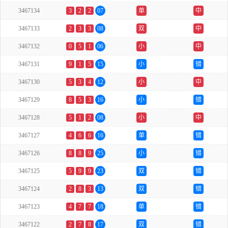
3467134
3
2
2
07
单
中
3467133
2
3
3
08
双
中
3467132
0
5
1
06
小
中
3467131
9
1
5
15
小
错
3467130
5
3
4
12
小
中
3467129
8
5
3
16
小
错
3467128
5
1
2
08
小
中
3467127
4
6
6
16
单
错
3467126
8
8
9
25
小
错
3467125
5
9
9
23
双
错
3467124
2
8
3
13
双
错
3467123
4
7
7
18
单
错
3467122
2
7
8
17
双
错