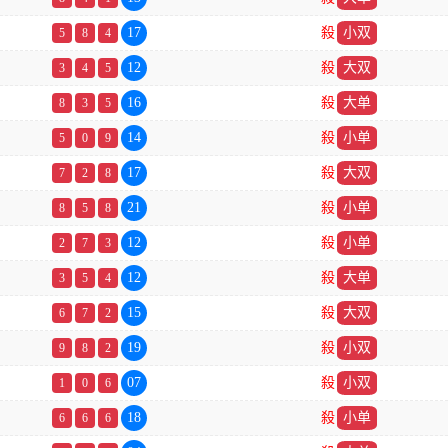
17
殺
小双
5
8
4
12
殺
大双
3
4
5
16
殺
大单
8
3
5
14
殺
小单
5
0
9
17
殺
大双
7
2
8
21
殺
小单
8
5
8
12
殺
小单
2
7
3
12
殺
大单
3
5
4
15
殺
大双
6
7
2
19
殺
小双
9
8
2
07
殺
小双
1
0
6
18
殺
小单
6
6
6