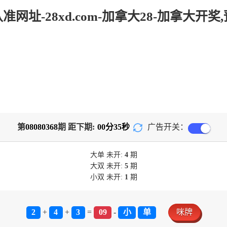
第
08080368
期 距下期:
00
分
34
秒
广告开关：
大单
未开:
4
期
大双
未开:
5
期
小双
未开:
1
期
2
+
4
+
3
=
09
-
小
单
咪牌