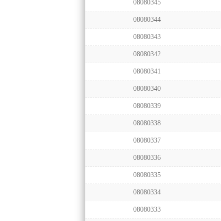
08080345
08080344
08080343
08080342
08080341
08080340
08080339
08080338
08080337
08080336
08080335
08080334
08080333