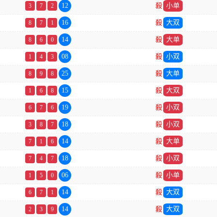
12
殺
小单
3
7
2
16
殺
大双
8
7
1
14
殺
大单
8
6
0
08
殺
小双
1
4
3
25
殺
大单
8
9
8
15
殺
大双
1
6
8
19
殺
小双
6
7
6
18
殺
小双
3
8
7
14
殺
大单
7
1
6
18
殺
小双
7
4
7
06
殺
小单
1
5
0
14
殺
大双
6
7
1
14
殺
大双
2
3
9