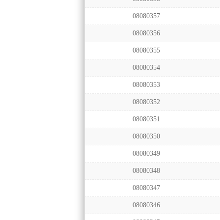
08080357
08080356
08080355
08080354
08080353
08080352
08080351
08080350
08080349
08080348
08080347
08080346