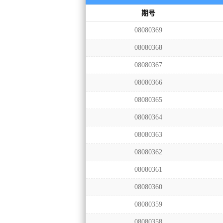
期号
08080369
08080368
08080367
08080366
08080365
08080364
08080363
08080362
08080361
08080360
08080359
08080358