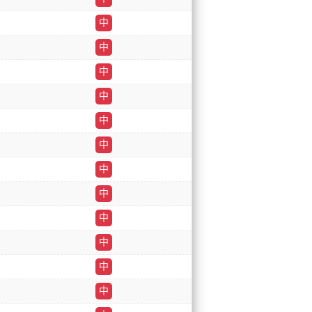
中
中
中
中
中
中
中
中
中
中
中
中