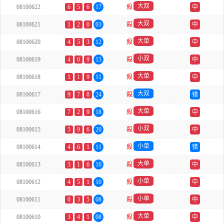
大双
08100622
6
5
6
17
殺
中
大双
08100621
1
2
0
03
殺
中
大单
08100620
4
5
3
12
殺
中
小双
08100619
4
0
9
13
殺
中
大单
08100618
1
1
9
11
殺
中
大双
08100617
9
7
8
24
殺
错
大单
08100616
7
2
9
18
殺
中
小双
08100615
5
9
6
20
殺
中
小单
08100614
4
6
1
11
殺
错
大单
08100613
3
1
6
10
殺
中
小单
08100612
4
5
1
10
殺
中
小单
08100611
0
3
5
08
殺
中
大单
08100610
3
4
1
08
殺
中