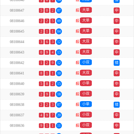
08100648
1
6
7
14
殺
错
大单
08100647
5
0
2
07
殺
中
大单
08100646
2
2
5
09
殺
中
大单
08100645
2
1
1
04
殺
中
大双
08100644
3
6
3
12
殺
中
大双
08100643
0
9
4
13
殺
中
小双
08100642
1
2
9
12
殺
错
大双
08100641
8
1
1
10
殺
中
小单
08100640
5
8
2
15
殺
中
小双
08100639
2
9
7
18
殺
中
小单
08100638
2
2
3
07
殺
错
小双
08100637
4
9
7
20
殺
中
小双
08100636
9
1
1
11
殺
中