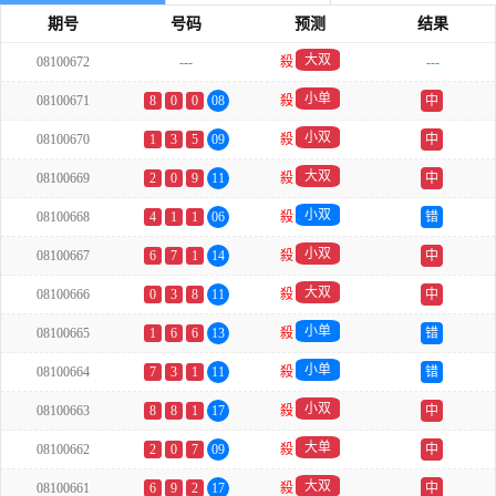
期号
号码
预测
结果
大双
08100672
---
殺
---
小单
08100671
8
0
0
08
殺
中
小双
08100670
1
3
5
09
殺
中
大双
08100669
2
0
9
11
殺
中
小双
08100668
4
1
1
06
殺
错
小双
08100667
6
7
1
14
殺
中
大双
08100666
0
3
8
11
殺
中
小单
08100665
1
6
6
13
殺
错
小单
08100664
7
3
1
11
殺
错
小双
08100663
8
8
1
17
殺
中
大单
08100662
2
0
7
09
殺
中
大双
08100661
6
9
2
17
殺
中