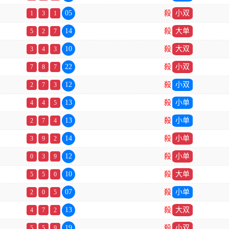
05
殺
小双
1
3
1
14
殺
大单
5
2
7
10
殺
大双
3
4
3
22
殺
小双
7
8
7
12
殺
小双
2
7
3
13
殺
小单
4
4
5
13
殺
小单
2
7
4
14
殺
小单
3
9
2
12
殺
小单
0
3
9
10
殺
大单
5
5
0
07
殺
小单
2
0
5
13
殺
大双
4
7
2
19
殺
小双
5
5
9