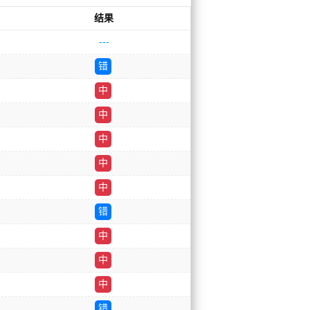
结果
---
错
中
中
中
中
中
错
中
中
中
错