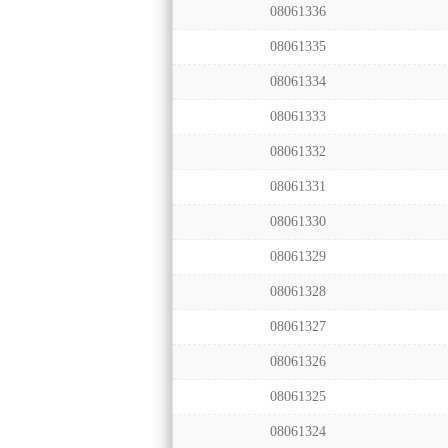
08061336
08061335
08061334
08061333
08061332
08061331
08061330
08061329
08061328
08061327
08061326
08061325
08061324