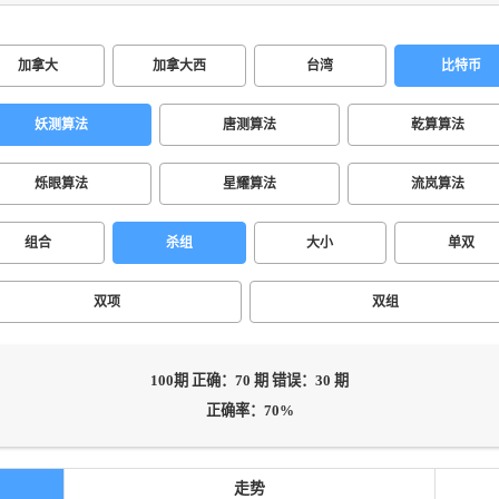
加拿大
加拿大西
台湾
比特币
妖测算法
唐测算法
乾算算法
烁眼算法
星耀算法
流岚算法
组合
杀组
大小
单双
双项
双组
100期 正确：70 期 错误：30 期
正确率：70%
走势