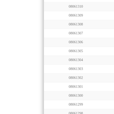
08061310
08061309
08061308
08061307
08061306
08061305
08061304
08061303
08061302
08061301
08061300
08061299
08061298