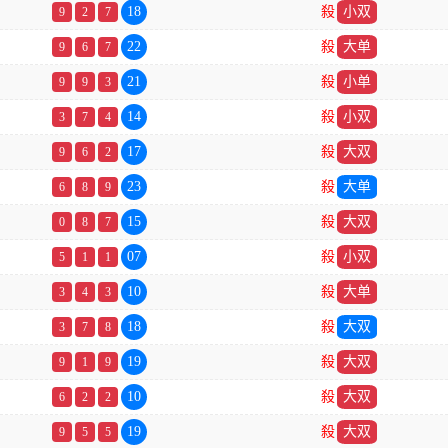
18
殺
小双
9
2
7
22
殺
大单
9
6
7
21
殺
小单
9
9
3
14
殺
小双
3
7
4
17
殺
大双
9
6
2
23
殺
大单
6
8
9
15
殺
大双
0
8
7
07
殺
小双
5
1
1
10
殺
大单
3
4
3
18
殺
大双
3
7
8
19
殺
大双
9
1
9
10
殺
大双
6
2
2
19
殺
大双
9
5
5