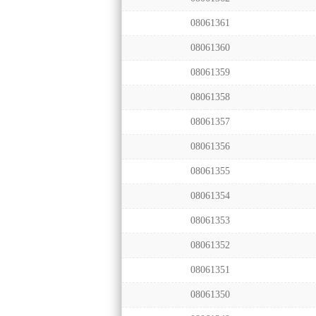
08061361
08061360
08061359
08061358
08061357
08061356
08061355
08061354
08061353
08061352
08061351
08061350