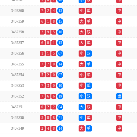
3467361
9
0
7
16
小
双
中
3467360
7
2
4
13
小
单
中
3467359
6
1
8
15
大
单
中
3467358
2
9
5
16
大
双
中
3467357
6
8
1
15
大
单
中
3467356
1
1
5
07
小
双
中
3467355
7
7
0
14
大
单
中
3467354
5
2
0
07
小
单
中
3467353
7
3
0
10
小
单
中
3467352
7
6
6
19
小
双
错
3467351
0
2
2
04
大
双
中
3467350
5
8
8
21
小
单
中
3467349
2
4
8
14
大
单
中