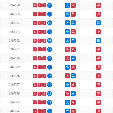
3467386
9
1
0
10
大
双
中
3467385
7
5
3
15
小
单
中
3467384
2
1
1
04
大
单
错
3467383
8
6
5
19
小
单
中
3467382
0
6
2
08
大
单
错
3467381
4
5
3
12
小
双
中
3467380
3
8
3
14
大
单
中
3467379
6
5
7
18
小
双
中
3467378
8
4
4
16
大
单
中
3467377
8
8
0
16
小
双
中
3467376
4
6
3
13
小
双
中
3467375
7
4
0
11
大
单
中
3467374
3
5
2
10
大
双
中