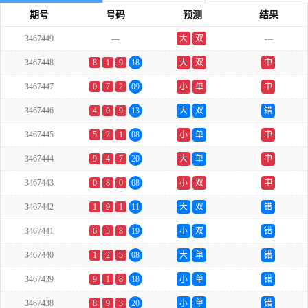
期号
号码
预测
结果
3467449
---
大
双
---
3467448
8
1
9
18
大
双
中
3467447
0
7
2
09
小
单
中
3467446
4
0
9
13
大
双
错
3467445
5
2
1
08
小
单
中
3467444
9
4
7
20
大
单
中
3467443
0
8
0
08
小
双
中
3467442
1
9
1
11
大
双
错
3467441
6
5
8
19
小
双
错
3467440
1
2
5
08
大
单
错
3467439
9
1
8
18
小
单
错
3467438
8
9
3
20
小
单
错