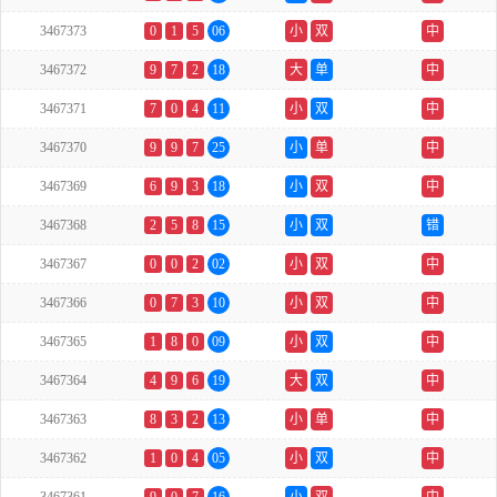
3467373
0
1
5
06
小
双
中
3467372
9
7
2
18
大
单
中
3467371
7
0
4
11
小
双
中
3467370
9
9
7
25
小
单
中
3467369
6
9
3
18
小
双
中
3467368
2
5
8
15
小
双
错
3467367
0
0
2
02
小
双
中
3467366
0
7
3
10
小
双
中
3467365
1
8
0
09
小
双
中
3467364
4
9
6
19
大
双
中
3467363
8
3
2
13
小
单
中
3467362
1
0
4
05
小
双
中