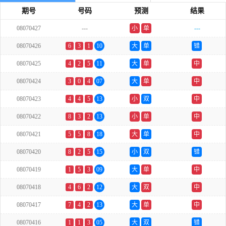
期号
号码
预测
结果
08070427
---
小
单
---
08070426
6
3
1
10
大
单
错
08070425
4
2
5
11
大
单
中
08070424
3
0
4
07
大
单
中
08070423
4
4
5
13
小
双
中
08070422
8
3
2
13
小
单
中
08070421
5
5
8
18
大
单
中
08070420
8
2
5
15
小
双
错
08070419
1
5
3
09
大
单
中
08070418
4
6
2
12
大
双
中
08070417
7
4
2
13
大
单
中
08070416
1
1
3
05
大
双
错