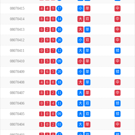
08070415
4
4
9
17
小
单
中
08070414
8
6
0
14
大
双
中
08070413
6
2
8
16
大
单
中
08070412
2
9
9
20
小
双
中
08070411
0
5
7
12
大
单
错
08070410
1
5
3
09
小
单
中
08070409
9
6
5
20
小
单
错
08070408
4
6
8
18
大
单
中
08070407
8
1
2
11
大
单
中
08070406
0
7
4
11
大
双
错
08070405
1
0
8
09
大
双
错
08070404
1
0
2
03
大
单
中