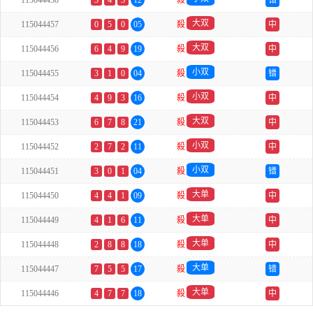
115044458
3
4
5
12
殺
错
大双
115044457
0
5
0
05
殺
中
大双
115044456
6
4
9
19
殺
中
小双
115044455
3
1
0
04
殺
错
小双
115044454
4
9
3
16
殺
中
大双
115044453
6
7
8
21
殺
中
小双
115044452
2
7
2
11
殺
中
小双
115044451
3
0
1
04
殺
错
大单
115044450
4
4
1
09
殺
中
大单
115044449
4
1
6
11
殺
中
大单
115044448
2
8
8
18
殺
中
大单
115044447
7
5
5
17
殺
错
大单
115044446
4
7
7
18
殺
中