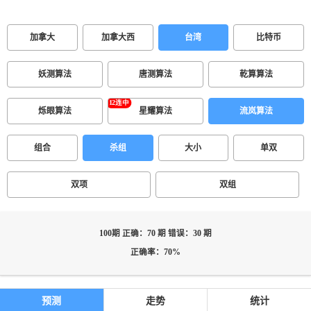
加拿大
加拿大西
台湾
比特币
妖测算法
唐测算法
乾算算法
烁眼算法
星耀算法
流岚算法
组合
杀组
大小
单双
双项
双组
100期 正确：70 期 错误：30 期
正确率：70%
预测
走势
统计