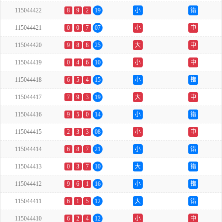
115044422
8
9
2
19
小
错
115044421
0
0
7
07
小
中
115044420
9
8
8
25
大
中
115044419
0
4
6
10
小
中
115044418
6
5
4
15
小
错
115044417
7
9
3
19
大
中
115044416
9
5
0
14
小
错
115044415
2
3
3
08
小
中
115044414
6
8
7
21
小
错
115044413
0
3
7
10
大
错
115044412
9
6
1
16
小
错
115044411
6
1
5
12
大
错
115044410
6
2
4
12
小
中