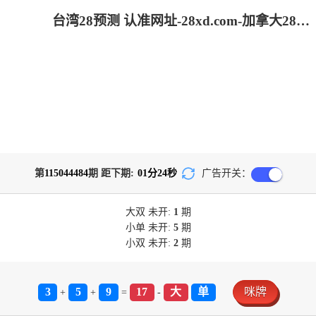
台湾28预测 认准网址-28xd.com-加拿大28-加拿大开奖,预测网,28预测,28分析,28结果,加拿大28开奖预测,加拿大28开奖预知
第
115044484
期 距下期:
01
分
24
秒
广告开关：
大双
未开:
1
期
小单
未开:
5
期
小双
未开:
2
期
3
5
9
17
大
单
咪牌
+
+
=
-