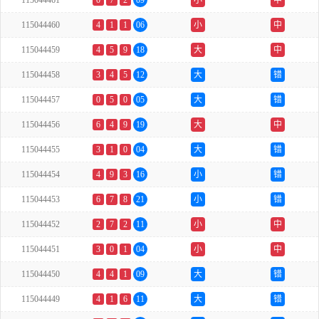
115044461
0
7
2
09
小
中
115044460
4
1
1
06
小
中
115044459
4
5
9
18
大
中
115044458
3
4
5
12
大
错
115044457
0
5
0
05
大
错
115044456
6
4
9
19
大
中
115044455
3
1
0
04
大
错
115044454
4
9
3
16
小
错
115044453
6
7
8
21
小
错
115044452
2
7
2
11
小
中
115044451
3
0
1
04
小
中
115044450
4
4
1
09
大
错
115044449
4
1
6
11
大
错