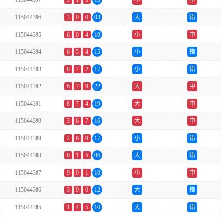
115044397
9
1
3
13
小
中
115044396
3
0
0
03
大
错
115044395
6
0
4
10
小
中
115044394
6
5
4
15
小
错
115044393
8
7
2
17
小
错
115044392
6
7
9
22
大
中
115044391
8
7
4
19
大
中
115044390
3
6
7
16
大
中
115044389
2
6
9
17
小
错
115044388
0
1
5
06
大
错
115044387
9
0
1
10
小
中
115044386
3
9
0
12
大
错
115044385
1
4
5
10
大
错